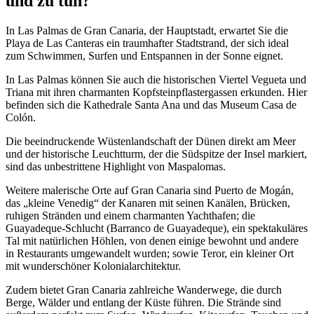
und zu tun?
In Las Palmas de Gran Canaria, der Hauptstadt, erwartet Sie die
Playa de Las Canteras ein traumhafter Stadtstrand, der sich ideal
zum Schwimmen, Surfen und Entspannen in der Sonne eignet.
In Las Palmas können Sie auch die historischen Viertel Vegueta und
Triana mit ihren charmanten Kopfsteinpflastergassen erkunden. Hier
befinden sich die Kathedrale Santa Ana und das Museum Casa de
Colón.
Die beeindruckende Wüstenlandschaft der Dünen direkt am Meer
und der historische Leuchtturm, der die Südspitze der Insel markiert,
sind das unbestrittene Highlight von Maspalomas.
Weitere malerische Orte auf Gran Canaria sind Puerto de Mogán,
das „kleine Venedig“ der Kanaren mit seinen Kanälen, Brücken,
ruhigen Stränden und einem charmanten Yachthafen; die
Guayadeque-Schlucht (Barranco de Guayadeque), ein spektakuläres
Tal mit natürlichen Höhlen, von denen einige bewohnt und andere
in Restaurants umgewandelt wurden; sowie Teror, ein kleiner Ort
mit wunderschöner Kolonialarchitektur.
Zudem bietet Gran Canaria zahlreiche Wanderwege, die durch
Berge, Wälder und entlang der Küste führen. Die Strände sind