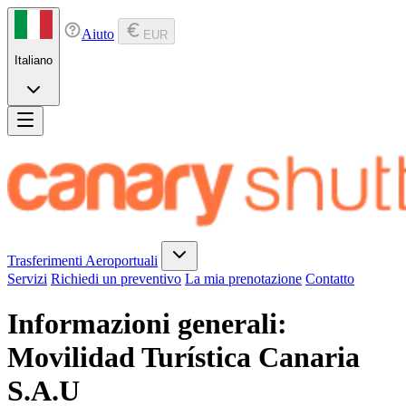
Aiuto
EUR
Italiano
Trasferimenti Aeroportuali
Servizi
Richiedi un preventivo
La mia prenotazione
Contatto
Informazioni generali:
Movilidad Turística Canaria
S.A.U