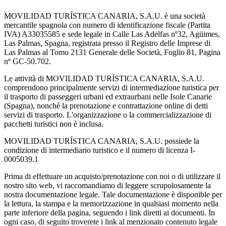
MOVILIDAD TURÍSTICA CANARIA, S.A.U. è una società
mercantile spagnola con numero di identificazione fiscale (Partita
IVA) A33035585 e sede legale in Calle Las Adelfas nº32, Agüimes,
Las Palmas, Spagna, registrata presso il Registro delle Imprese di
Las Palmas al Tomo 2131 Generale delle Società, Foglio 81, Pagina
nº GC-50.702.
Le attività di MOVILIDAD TURÍSTICA CANARIA, S.A.U.
comprendono principalmente servizi di intermediazione turistica per
il trasporto di passeggeri urbani ed extraurbani nelle Isole Canarie
(Spagna), nonché la prenotazione e contrattazione online di detti
servizi di trasporto. L'organizzazione o la commercializzazione di
pacchetti turistici non è inclusa.
MOVILIDAD TURÍSTICA CANARIA, S.A.U. possiede la
condizione di intermediario turistico e il numero di licenza I-
0005039.1
Prima di effettuare un acquisto/prenotazione con noi o di utilizzare il
nostro sito web, vi raccomandiamo di leggere scrupolosamente la
nostra documentazione legale. Tale documentazione è disponible per
la lettura, la stampa e la memorizzazione in qualsiasi momento nella
parte inferiore della pagina, seguendo i link diretti ai documenti. In
ogni caso, di seguito troverete i link al menzionato contenuto legale